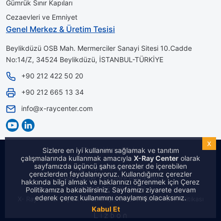
Gümrük Sınır Kapıları
Cezaevleri ve Emniyet
Genel Merkez & Üretim Tesisi
Beylikdüzü OSB Mah. Mermerciler Sanayi Sitesi 10.Cadde
No:14/Z, 34524 Beylikdüzü, İSTANBUL-TÜRKİYE
+90 212 422 50 20
+90 212 665 13 34
info@x-raycenter.com
x
Sizlere en iyi kullanımı sağlamak ve tanıtım
Tüm hakları saklıdır.
çalışmalarında kullanmak amacıyla
X-Ray Center
olarak
sayfamızda üçüncü şahıs çerezler de içerebilen
Bilgi Toplumu Hizmetleri /
çerezlerden faydalanıyoruz. Kullandığımız çerezler
X-Ray Center - Entegre Politikaları /
hakkında bilgi almak ve haklarınızı öğrenmek için Çerez
XRC KALİTE POLİTİKASI
Politikamıza bakabilirsiniz. Sayfamızı ziyarete devam
ederek çerez kullanımını onaylamış olacaksınız.
X- Ray Center Kişisel Verilerin İşlenmesi ve Korunması Politikası
Kabul Et