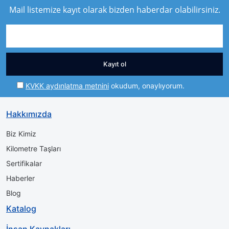
Mail listemize kayıt olarak bizden haberdar olabilirsiniz.
Kayıt ol
KVKK aydınlatma metnini
okudum, onaylıyorum.
Hakkımızda
Biz Kimiz
Kilometre Taşları
Sertifikalar
Haberler
Blog
Katalog
İnsan Kaynakları